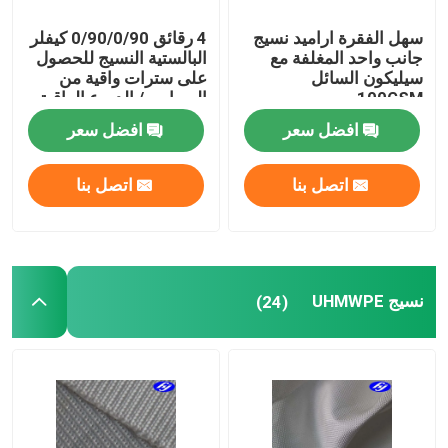
سهل الفقرة اراميد نسيج
4 رقائق 0/90/0/90 كيفلر
جانب واحد المغلفة مع
البالستية النسيج للحصول
سيليكون السائل
على سترات واقية من
100GSM
الرصاص / الدروع الواقية
للبدن
افضل سعر
افضل سعر
اتصل بنا
اتصل بنا
نسيج UHMWPE
(24)