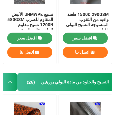
1500D 290GSM طعنة
نسيج UHMWPE الأبيض
واقية من الثقوب
المقاوم للضرب 580GSM
المنسوجة النسيج البولي
1200N نسيج مقاوم
ايثيلين
للطعن عالي القوة
افضل سعر
افضل سعر
اتصل بنا
اتصل بنا
النسيج والجلود من مادة البولي يوريثين
(26)