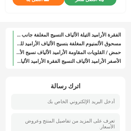
الفقرة الأراميد التيلة الألياف النسيج المغلفة جانب واحد سيليكون لحام روبوت
مسحوق الألمنيوم المغلفة بنسيج الألياف الأراميد للعزل الحراري
حول بنا
حمض / القلويات المقاومة الأراميد الألياف نسيج الألومنيوم احباط المغلفة الألياف الزجاجية
الأصفر الأراميد الألياف النسيج الفقرة الأراميد الألياف الحجاب كيفلر غير المنسوجة النسيج
الألياف الزجاجية العيوب الأساسية ألياف الكربون الأراميد للحصول على العزل الحراري المئزر
جولة في المعمل
بارا - Ramid سبن الأراميد الألياف القماش مثبطات اللهب ل Coverall
150gsm عادي نومكس IIIA الأراميد الألياف نسيج لمكافحة الحرائق المعطف
ضبط الجودة
المضادة - ثابت الأراميد الألياف نسيج لمختبر دعوى 180gsm الوزن عالية المقاومة للحرارة
حكّ IIIA 9352 Meta / Para Aramid بناء 200gsm لعسكريّ 200cm عرض
اتصل بنا
المهنية الفقرة الأراميد التيلة الألياف نسيج سميك للعزل الحراري
اترك رسالة
خفيفة الوزن مثبطات اللهب Para-Ramid نسج الألياف الأساسية النسيج
أخبار
النار والدليل الفقرة الأراميد الألياف عادي ضيق المنسوجة النسيج اللون الأصفر
210gsm الأراميد الألياف نسيج نسج التيلة الألياف التوتة المنسوجة النسيج
طلب اقتباس
خفيفة الوزن الأراميد الألياف النسيج 250gsm الكيميائية المقاومة مع الأداء الجيد
مقاومة للتآكل الأراميد الألياف نسيج 280gsm حمض ومقاومة القلويات
نسيج الكربون أراميد