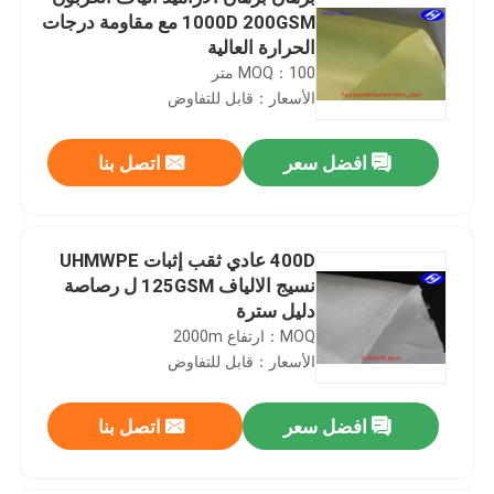
1000D 200GSM مع مقاومة درجات
الحرارة العالية
MOQ：100 متر
الأسعار：قابل للتفاوض
افضل سعر
اتصل بنا
400D عادي ثقب إثبات UHMWPE
نسيج الالياف 125GSM ل رصاصة
دليل سترة
MOQ：ارتفاع 2000m
الأسعار：قابل للتفاوض
افضل سعر
اتصل بنا