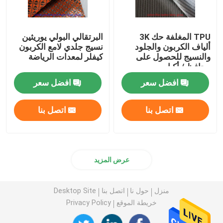
TPU المغلفة حك 3K
البرتقالي البولي يوريثين
ألياف الكربون والجلود
نسيج جلدي لامع الكربون
والنسيج للحصول على
كيفلر لمعدات الرياضة
محافظ / أكياس
افضل سعر
افضل سعر
اتصل بنا
اتصل بنا
عرض المزيد
منزل
حول نا
اتصل بنا
Desktop Site
خريطة الموقع
Privacy Policy