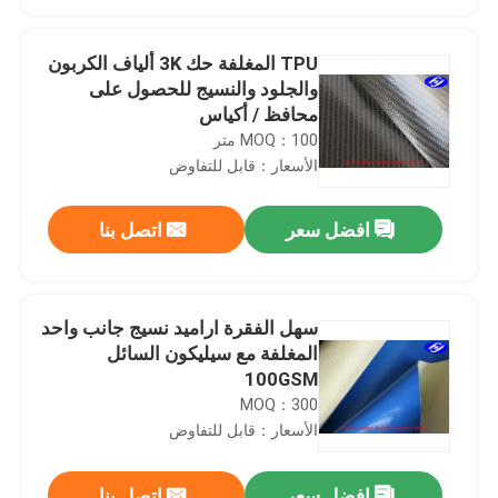
TPU المغلفة حك 3K ألياف الكربون
والجلود والنسيج للحصول على
محافظ / أكياس
MOQ：100 متر
الأسعار：قابل للتفاوض
افضل سعر
اتصل بنا
سهل الفقرة اراميد نسيج جانب واحد
منزل
المغلفة مع سيليكون السائل
100GSM
MOQ：300
المنتجات
الأسعار：قابل للتفاوض
أشرطة فيديو
افضل سعر
اتصل بنا