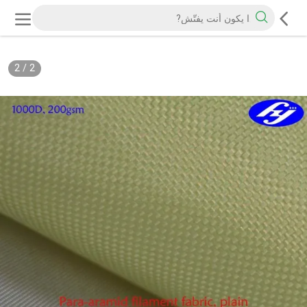
2
/
2