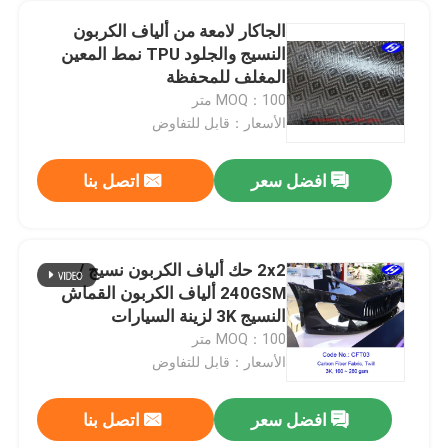
الجاكار لامعة من ألياف الكربون
النسيج والجلود TPU نمط المعين
المغلف للمحفظة
MOQ：100 متر
الأسعار：قابل للتفاوض
افضل سعر
اتصل بنا
2x2 حك ألياف الكربون نسيج /
240GSM ألياف الكربون القماش
النسيج 3K لزينة السيارات
MOQ：100 متر
الأسعار：قابل للتفاوض
افضل سعر
اتصل بنا