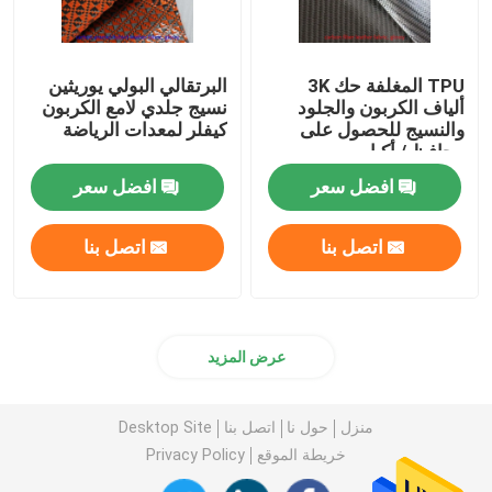
TPU المغلفة حك 3K
البرتقالي البولي يوريثين
ألياف الكربون والجلود
نسيج جلدي لامع الكربون
والنسيج للحصول على
كيفلر لمعدات الرياضة
محافظ / أكياس
افضل سعر
افضل سعر
اتصل بنا
اتصل بنا
عرض المزيد
منزل
حول نا
اتصل بنا
Desktop Site
خريطة الموقع
Privacy Policy