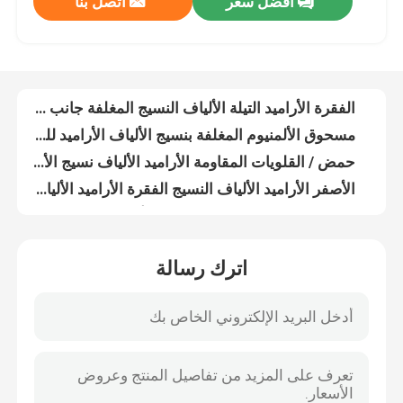
افضل سعر
اتصل بنا
الفقرة الأراميد التيلة الألياف النسيج المغلفة جانب واحد سيليكون لحام روبوت
مسحوق الألمنيوم المغلفة بنسيج الألياف الأراميد للعزل الحراري
حول بنا
حمض / القلويات المقاومة الأراميد الألياف نسيج الألومنيوم احباط المغلفة الألياف الزجاجية
الأصفر الأراميد الألياف النسيج الفقرة الأراميد الألياف الحجاب كيفلر غير المنسوجة النسيج
جولة في المعمل
الألياف الزجاجية العيوب الأساسية ألياف الكربون الأراميد للحصول على العزل الحراري المئزر
بارا - Ramid سبن الأراميد الألياف القماش مثبطات اللهب ل Coverall
ضبط الجودة
150gsm عادي نومكس IIIA الأراميد الألياف نسيج لمكافحة الحرائق المعطف
المضادة - ثابت الأراميد الألياف نسيج لمختبر دعوى 180gsm الوزن عالية المقاومة للحرارة
حكّ IIIA 9352 Meta / Para Aramid بناء 200gsm لعسكريّ 200cm عرض
اتصل بنا
المهنية الفقرة الأراميد التيلة الألياف نسيج سميك للعزل الحراري
اترك رسالة
خفيفة الوزن مثبطات اللهب Para-Ramid نسج الألياف الأساسية النسيج
أخبار
النار والدليل الفقرة الأراميد الألياف عادي ضيق المنسوجة النسيج اللون الأصفر
210gsm الأراميد الألياف نسيج نسج التيلة الألياف التوتة المنسوجة النسيج
طلب اقتباس
خفيفة الوزن الأراميد الألياف النسيج 250gsm الكيميائية المقاومة مع الأداء الجيد
مقاومة للتآكل الأراميد الألياف نسيج 280gsm حمض ومقاومة القلويات
نسيج الكربون أراميد