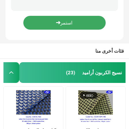
600N TPU المغلفة نسيج جلد البولي يوريثين UHMWPE
عادي نسج TPU المغلفة وسادة هوائية الطفو قماش UHMWPE
نسيج ألياف الكربون
قماش UHMWPE مضاد للهب معالج بغشاء PVDF
1.6m PVDF المعالج بـ TPU المطلي بنسيج UHMWPE
نسيج ألياف الأراميد
مقاومة للأشعة فوق البنفسجية سميكة 1.6 مم كرافت الحاجز قماش UHMWPE
فئات أخرى منا
نسيج UHMWPE
النسيج والجلود من مادة البولي يوريثين
نسيج الكربون أراميد
(23)
قطع نسيج مقاوم
مكافحة ساكنة النسيج
مادة الكربون المركبة