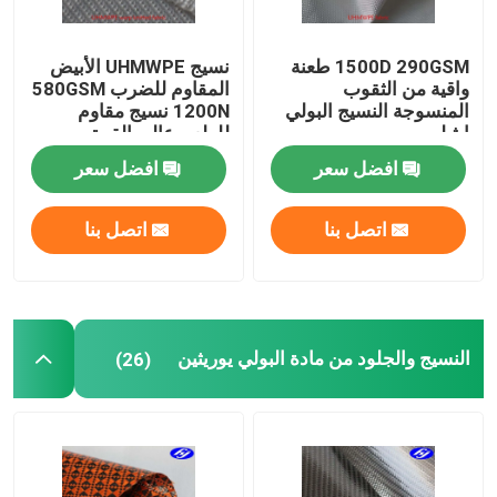
1500D 290GSM طعنة
نسيج UHMWPE الأبيض
واقية من الثقوب
المقاوم للضرب 580GSM
المنسوجة النسيج البولي
1200N نسيج مقاوم
ايثيلين
للطعن عالي القوة
افضل سعر
افضل سعر
اتصل بنا
اتصل بنا
النسيج والجلود من مادة البولي يوريثين
(26)