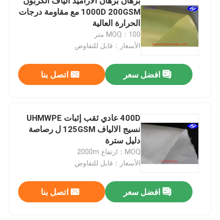
برهان برهان الأراميد ألياف الكربون
1000D 200GSM مع مقاومة درجات
الحرارة العالية
MOQ：100 متر
الأسعار：قابل للتفاوض
افضل سعر
اتصل بنا
400D عادي ثقب إثبات UHMWPE
نسيج الالياف 125GSM ل رصاصة
دليل سترة
MOQ：ارتفاع 2000m
الأسعار：قابل للتفاوض
افضل سعر
اتصل بنا