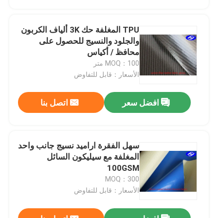
TPU المغلفة حك 3K ألياف الكربون
والجلود والنسيج للحصول على
محافظ / أكياس
MOQ：100 متر
الأسعار：قابل للتفاوض
افضل سعر
اتصل بنا
سهل الفقرة اراميد نسيج جانب واحد
منزل
المغلفة مع سيليكون السائل
100GSM
MOQ：300
المنتجات
الأسعار：قابل للتفاوض
أشرطة فيديو