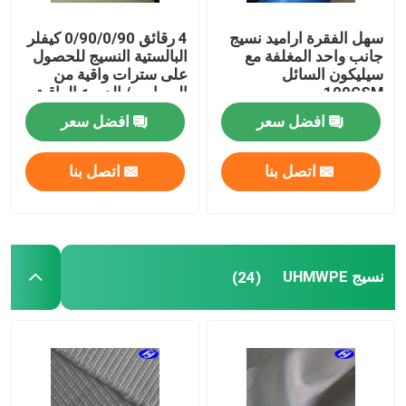
سهل الفقرة اراميد نسيج
4 رقائق 0/90/0/90 كيفلر
جانب واحد المغلفة مع
البالستية النسيج للحصول
سيليكون السائل
على سترات واقية من
100GSM
الرصاص / الدروع الواقية
للبدن
افضل سعر
افضل سعر
اتصل بنا
اتصل بنا
نسيج UHMWPE
(24)