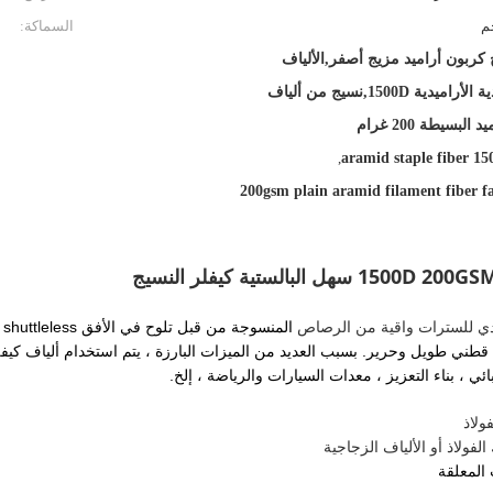
السماكة:
كربون أراميد مزيج أصفر,الألياف
العددية الأراميدية 1500D,نسيج من ألياف
د البسيطة 200 غرام
,
aramid staple fiber 1
200gsm plain aramid filament fiber f
المنسوجة من قبل تلوح في الأفق shuttleless مع خيوط ألياف kelvar.
 قطني طويل وحرير.
بسبب العديد من الميزات البارزة ، يتم استخدام ألياف ك
 ، بناء التعزيز ، معدات السيارات والرياضة ، إلخ.
المعلقة