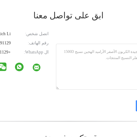
ابق على تواصل معنا
اتصل شخص:
Rich Li
رقم الهاتف:
0086-13381591129
ال WhatsApp:
+8613381591129