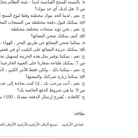
a:
بالنسبة للمنتج القياسية لدينا ، عينة النظام يحتاج فقط 1-3 أيام ، يحتاج الإنتاج الضخم المعتاد 10-15 أيام ولكن 
س 3: هل لديك أي حد موك؟
ج:
نعم ، لدينا الحد موك مختلفة وفقا لنوع المنتج
q4: يمكنك قبول دفعة مختلطة من المنتجات المختلفة؟
ج:
نعم ، نحن نؤيد منتجات مختلفة مختلطة.
q5: كيف يمكنك شحن البضائع؟
a:
يمكننا شحن البضائع عن طريق البحر ، الهواء ،
q6: يمكنك حزمة البضائع على البليت أو في قفص؟
ج:
نعم ، يمكننا توفير مثل هذه الحزمة لتسهيل تح
س 7: يمكنك طباعة شعارنا على العبوة الخارجية؟
ج:
نعم ، يمكننا ذلك ، ولكن فقط للأمر الكبير ، ل
q8: يمكننا زيارة شركتك والمصنع؟
ج:
نعم ، أنت مرحب بك ، إذا كنت بحاجة إلى خدمة
س 9: ما هي شروط الدفع الخاصة بك؟
ج:
كالعادة ، يُقترح إرسال الدفعة مقدمًا ، 100٪ مقدمًا بقيمة الطلب أقل من 5000 دولار ، لأمر أكبر ، إيداع 30٪ و 70٪ من قيمة نسخة B / L.
بطاقة:
قماش الأراميد
نسيج ألياف الأراميد,الأراميد الألياف الغ