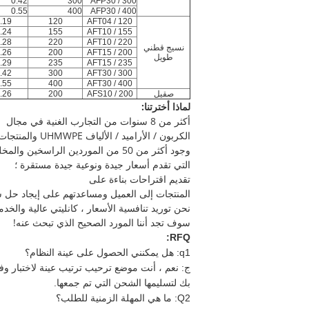
0.42
300
AFP30 / 300
0.55
400
AFP30 / 400
.19
120
AFT04 / 120
.24
155
AFT10 / 155
.28
220
AFT10 / 220
نسيج قطني
.26
200
AFT15 / 200
طويل
.29
235
AFT15 / 235
.42
300
AFT30 / 300
.55
400
AFT30 / 400
صقيل
AFS10 / 200
200
.26
لماذا أخترتنا:
أكثر من 8 سنوات من التجارب الغنية في مجال
الكربون / الأراميد / الألياف UHMWPE والمنتجات النسبية.
وجود أكثر من 50 من الموردين الراسخين والمخلصين
التي تقدم أسعار جيدة ونوعية جيدة مستقرة ؛
تقديم اقتراحات بناءة على
المنتجات إلى العميل ومساعدتهم على إيجاد حل 
نحن توريد تنافسية الأسعار ، كانليتي عالية والخدمة
سوف تجد أننا المورد الصحيح الذي تبحث عنه!
RFQ:
q1: هل يمكنني الحصول على عينة النظام؟
ج:
نعم ، أنت موضع ترحيب ترتيب عينة لاختبار وف
بك لتسليمها الشحن التي تم جمعها.
Q2: ما هي المهلة الزمنية للطلب؟