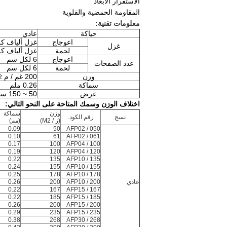
الاستقرار الأبعاد
المقاومة الحمضية والقلوية
معلومات تقنية:
حياكة
عادي
اعوجاج
غزل ألياف كلفار 
غزل
لحمة
غزل ألياف كلفار 
اعوجاج
6 لكل سم
عدد الصفحات
لحمة
6 لكل سم
وزن
200 غم / م
2
سماكة
0.26 ملم
عرض
50 ~ 150 سم
اختلاف الوزن وسمك المتاحة على النحو التالي:
وزن
سماكة
نسج
رقم الكود.
(ز / M2)
(مم)
0.09
50
AFP02 / 050
0.10
61
AFP02 / 061
0.17
100
AFP04 / 100
0.19
120
AFP04 / 120
0.22
135
AFP10 / 135
0.24
155
AFP10 / 155
0.25
178
AFP10 / 178
عادي
AFP10 / 200
200
0.26
0.22
167
AFP15 / 167
0.22
185
AFP15 / 185
0.26
200
AFP15 / 200
0.29
235
AFP15 / 235
0.38
268
AFP30 / 268