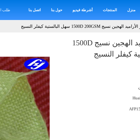
منزل
المنتجات
أشرطة فيديو
حول بنا
اتصل بنا
طلب اق
نسيج 1500D 200GSM سهل البالستية كيفلر النسيج
الكربون الأصفر الأراميد الهجين نسيج 1500D
Hua
AFP15