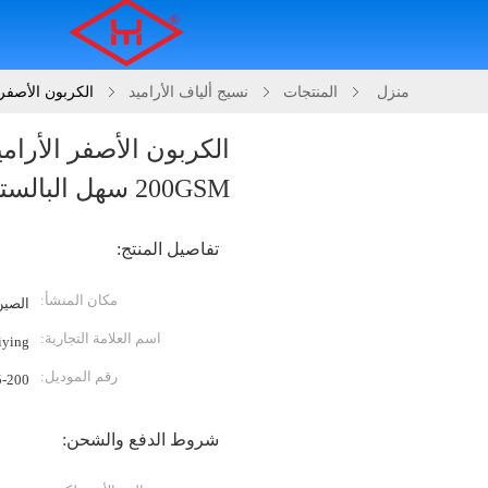
منزل
المنتجات
نسيج ألياف الأراميد
الكربون الأصفر الأراميد الهجين 
200GSM سهل البالستية كيفلر النسيج
تفاصيل المنتج:
مكان المنشأ:
الصين
اسم العلامة التجارية:
iying
رقم الموديل:
-200
شروط الدفع والشحن: