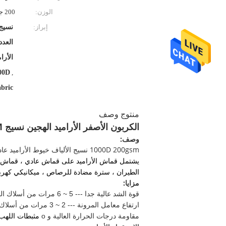
الوزن:
200 جم
إبراز:
نسيج 
الأرامي
500D
,
abric
منتوج وصف
الكربون الأصفر الأراميد الهجين نسيج 1500D 200GSM سهل البالستية كيفلر النسيج
وصف:
1000D 200gsm نسيج الألياف خيوط الأراميد عادي للسترات واقية من الرصاص
يشتمل قماش الأراميد على قماش عادي ، قماش
الطيران ، سترة مضادة للرصاص ، ميكانيكي كهربائي
مزايا:
قوة الشد عالية جدا --- 5 ~ 6 مرات من أسلاك الفولاذ
ارتفاع معامل المرونة --- 2 ~ 3 مرات من أسلاك الفولاذ أو الألياف الزجاجية
مقاومة درجات الحرارة العالية و o
مثبطات اللهب 