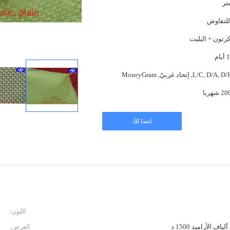
للتفاوض
كرتون + البليت
L/C, D, إتحاد غربيّ, MoneyGram
ﺎﺘﺼﻟ ﺍﻶﻧ
اللون:
اف الأراميد 1500 د
العرض: