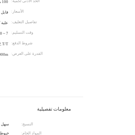
الحد الأدنى لكمية:
100 متر
الأسعار:
قابل 
تفاصيل التغليف:
علبة 
وقت التسليم:
7 ~ 10 أيام
شروط الدفع:
/A, D/P, T/T
القدرة على العرض:
20000m شهريا
معلومات تفصيلية
النسيج:
سهل
المواد الخام:
خيوط ألي