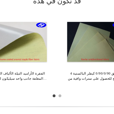
قد تكون في هذه
4 رقائق 0/90/0/90 كيفلر البالستية
ة الفقرة الأراميد التيلة الألياف
الفقرة الأراميد التيلة الألياف ا
سيج سميك للعزل الحراري
ج للحصول على سترات واقية من
المعزز المركب
المغلفة جانب واحد سيليكون ل
صاص / الدروع الواقية للبدن
روبوت