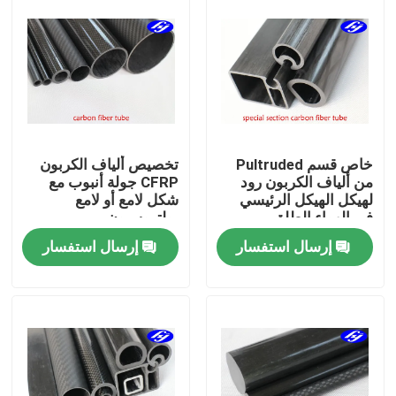
خاص قسم Pultruded
تخصيص ألياف الكربون
من ألياف الكربون رود
CFRP جولة أنبوب مع
لهيكل الهيكل الرئيسي
شكل لامع أو لامع
في الهواء الطلق
بولتروسيون
إرسال استفسار
إرسال استفسار
منزل
المنتجات
أشرطة فيديو