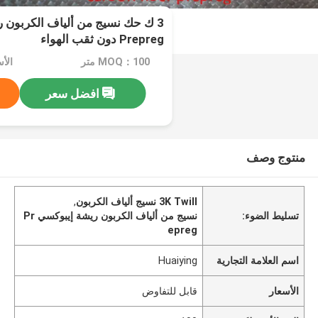
3 ك حك نسيج من ألياف الكربون ر
Prepreg دون ثقب الهواء
MOQ：100 متر
الأ
افضل سعر
منتوج وصف
3K Twill نسيج ألياف الكربون
,
تسليط الضوء:
نسيج من ألياف الكربون ريشة إيبوكسي Pr
epreg
اسم العلامة التجارية
Huaiying
الأسعار
قابل للتفاوض