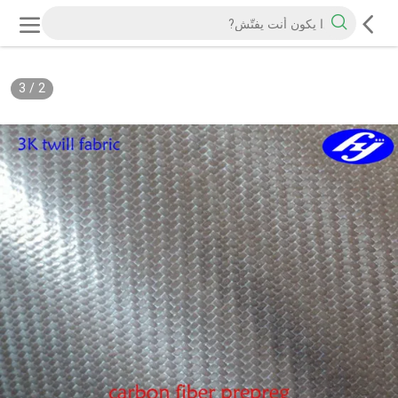
3
/
2