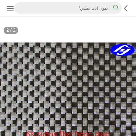
2
/
2