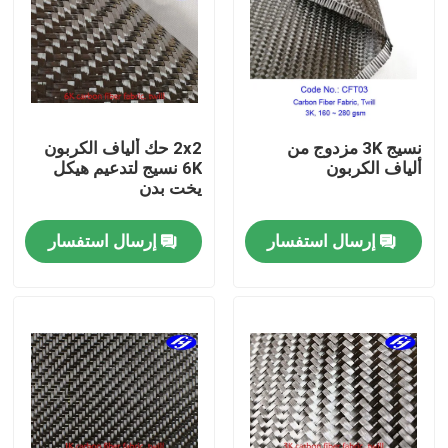
حول بنا
جولة في المعمل
نسيج 3K مزدوج من
2x2 حك ألياف الكربون
ألياف الكربون
6K نسيج لتدعيم هيكل
ضبط الجودة
يخت بدن
إرسال استفسار
إرسال استفسار
اتصل بنا
أخبار
طلب اقتباس
نسيج الكربون أراميد