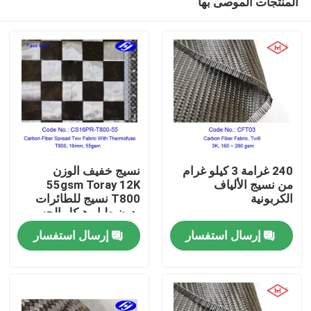
المنتجات الموصى بها
240 غرامة 3 كيلو غرام
نسيج خفيف الوزن
من نسيج الألياف
55gsm Toray 12K
الكربونية
T800 نسيج للطائرات
بدون طيار هيكل الجسم
منزل
سمك 0.07mm المواد
إرسال استفسار
إرسال استفسار
الخام خيط الكربون
المنتجات
أشرطة فيديو