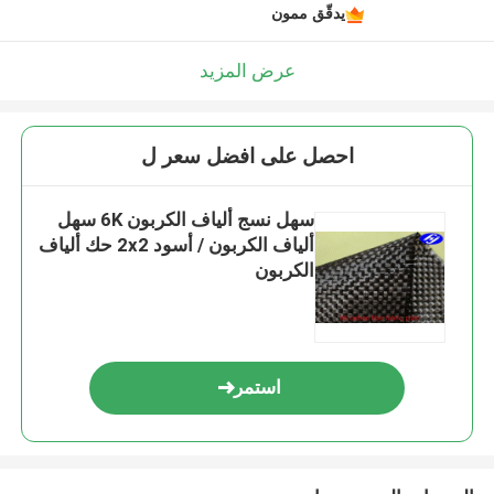
يدقّق ممون
عرض المزيد
احصل على افضل سعر ل
سهل نسج ألياف الكربون 6K سهل
ألياف الكربون / أسود 2x2 حك ألياف
الكربون
استمر