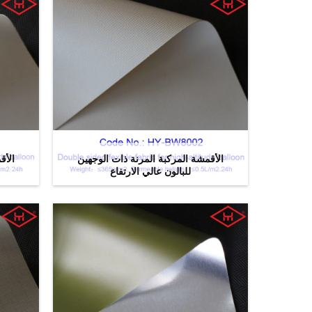
الأقمشة المركبة المرنة ذات الوجهين
الأق
للبالون عالي الارتفاع
ﺎﺘﺼﻟ ﺍﻶﻧ