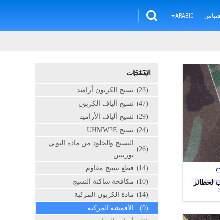
تباس
ARABIC
(217)
المنتجات
(23)
نسيج الكربون أراميد
(47)
نسيج ألياف الكربون
(29)
نسيج ألياف الأراميد
(24)
نسيج UHMWPE
النسيج والجلود من مادة البولي
(26)
يوريثين
(14)
قطع نسيج مقاوم
(10)
مكافحة ساكنة النسيج
كب لحظائر
(14)
مادة الكربون المركبة
(9)
الأقمشة المركبة