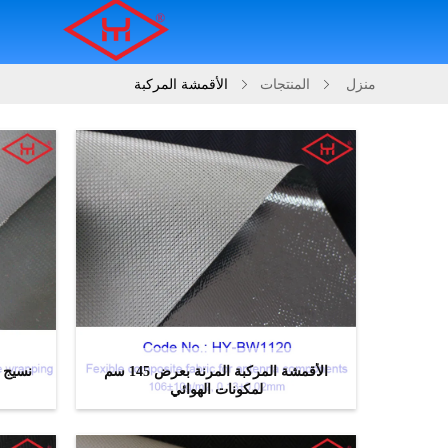
منزل
المنتجات
الأقمشة المركبة
الأقمشة المركبة المرنة بعرض 145 سم
نسيج ب
لمكونات الهوائي
ﺎﺘﺼﻟ ﺍﻶﻧ