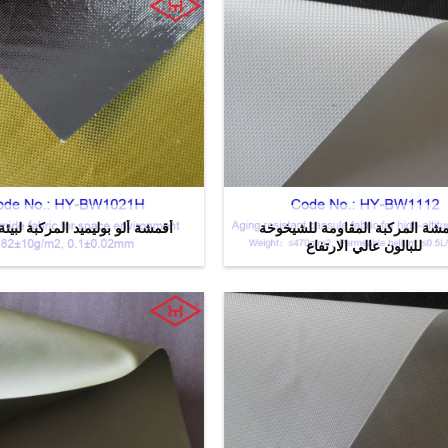
مشة المركبة المقاومة للشيخوخة
أقمشة ألو بوليميد المركبة لبيئة
للبالون عالي الارتفاع
ﺎﺘﺼﻟ ﺍﻶﻧ
ﺎﺘﺼﻟ ﺍﻶﻧ