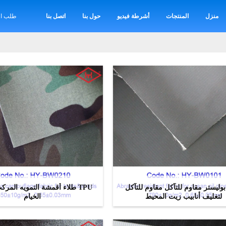
منزل
المنتجات
أشرطة فيديو
حول بنا
اتصل بنا
طلب اق
وليستر مقاوم للتآكل مقاوم للتآكل
TPU طلاء أقمشة التمويه المر
لتغليف أنابيب زيت المحيط
الخيام
ﺎﺘﺼﻟ ﺍﻶﻧ
ﺎﺘﺼﻟ ﺍﻶﻧ