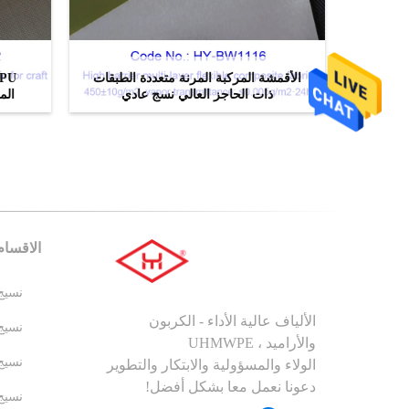
الأقمشة المركبة المرنة متعددة الطبقات
ذات الحاجز العالي نسج عادي
المركبة PE
ﺎﺘﺼﻟ ﺍﻶﻧ
الاقسام
نسيج 
الألياف عالية الأداء - الكربون
نسيج 
والأراميد ، UHMWPE
نسيج 
الولاء والمسؤولية والابتكار والتطوير
دعونا نعمل معا بشكل أفضل!
نسيج MWPE