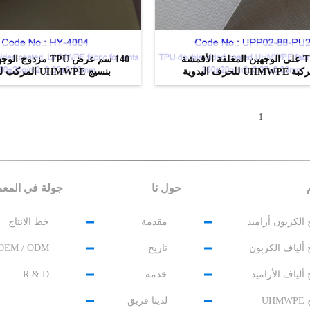
TPU على الوجهين المغلفة الأقمشة
140 سم عرض TPU مزدو
UHMW للحرف اليدوية
بنسيج UHMWPE المركب للخيام
ﺎﺘﺼﻟ ﺍﻶﻧ
ﺎﺘﺼﻟ ﺍﻶﻧ
1
حول نا
جولة في المع
الكربون أراميد
مقدمة
خط الانتاج
ألياف الكربون
تاريخ
OEM / ODM
ألياف الأراميد
خدمة
R & D
UH
لدينا فريق