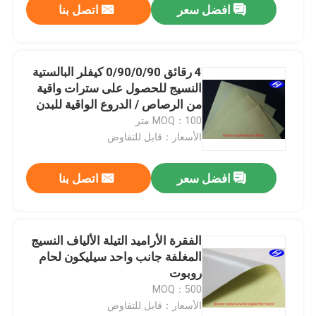
افضل سعر
اتصل بنا
4 رقائق 0/90/0/90 كيفلر البالستية
النسيج للحصول على سترات واقية
من الرصاص / الدروع الواقية للبدن
MOQ：100 متر
الأسعار：قابل للتفاوض
افضل سعر
اتصل بنا
الفقرة الأراميد التيلة الألياف النسيج
المغلفة جانب واحد سيليكون لحام
روبوت
MOQ：500
الأسعار：قابل للتفاوض