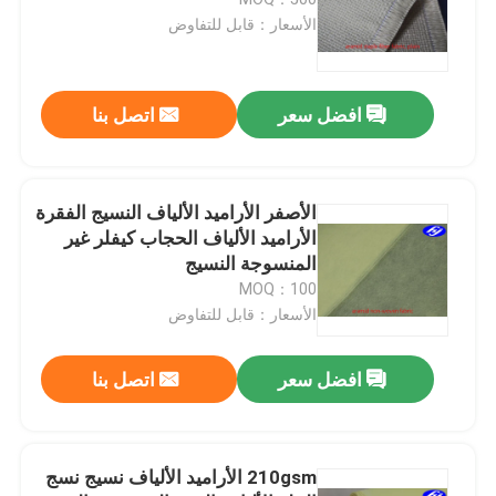
الأسعار：قابل للتفاوض
نسيج ألياف الكربون
افضل سعر
اتصل بنا
نسيج ألياف الأراميد
نسيج UHMWPE
الأصفر الأراميد الألياف النسيج الفقرة
الأراميد الألياف الحجاب كيفلر غير
المنسوجة النسيج
النسيج والجلود من مادة البولي يوريثين
MOQ：100
الأسعار：قابل للتفاوض
قطع نسيج مقاوم
افضل سعر
اتصل بنا
مكافحة ساكنة النسيج
210gsm الأراميد الألياف نسيج نسج
مادة الكربون المركبة