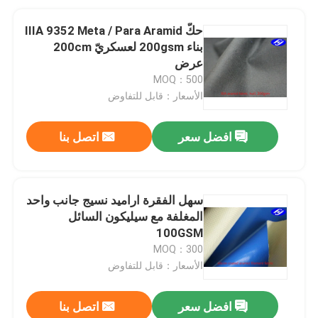
حكّ IIIA 9352 Meta / Para Aramid
بناء 200gsm لعسكريّ 200cm
عرض
MOQ：500
الأسعار：قابل للتفاوض
افضل سعر
اتصل بنا
سهل الفقرة اراميد نسيج جانب واحد
المغلفة مع سيليكون السائل
100GSM
MOQ：300
الأسعار：قابل للتفاوض
افضل سعر
اتصل بنا