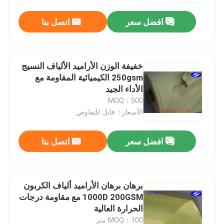
افضل سعر
اتصل بنا
خفيفة الوزن الأراميد الألياف النسيج
250gsm الكيميائية المقاومة مع
الأداء الجيد
MOQ：500
الأسعار：قابل للتفاوض
افضل سعر
اتصل بنا
منزل
برهان برهان الأراميد ألياف الكربون
المنتجات
1000D 200GSM مع مقاومة درجات
الحرارة العالية
أشرطة فيديو
MOQ：100 متر