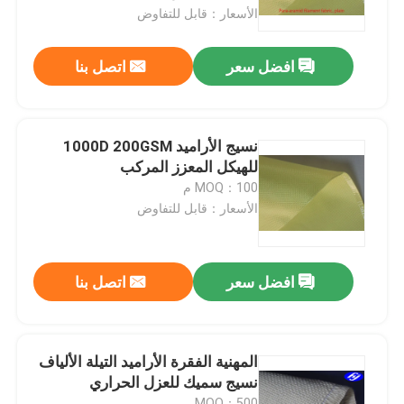
الأسعار：قابل للتفاوض
حول بنا
افضل سعر
اتصل بنا
جولة في المعمل
نسيج الأراميد 1000D 200GSM
ضبط الجودة
للهيكل المعزز المركب
MOQ：100 م
الأسعار：قابل للتفاوض
اتصل بنا
أخبار
افضل سعر
اتصل بنا
طلب اقتباس
المهنية الفقرة الأراميد التيلة الألياف
نسيج سميك للعزل الحراري
نسيج الكربون أراميد
MOQ：500