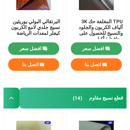
TPU المغلفة حك 3K
البرتقالي البولي يوريثين
ألياف الكربون والجلود
نسيج جلدي لامع الكربون
والنسيج للحصول على
كيفلر لمعدات الرياضة
محافظ / أكياس
افضل سعر
افضل سعر
اتصل بنا
اتصل بنا
قطع نسيج مقاوم
(14)