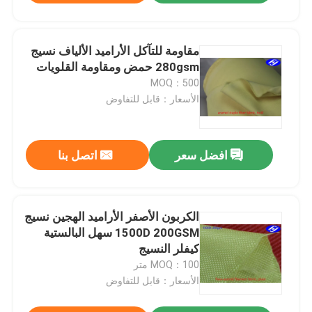
مقاومة للتآكل الأراميد الألياف نسيج
280gsm حمض ومقاومة القلويات
MOQ：500
الأسعار：قابل للتفاوض
افضل سعر
اتصل بنا
الكربون الأصفر الأراميد الهجين نسيج
1500D 200GSM سهل البالستية
كيفلر النسيج
MOQ：100 متر
الأسعار：قابل للتفاوض