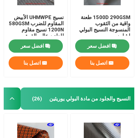
1500D 290GSM طعنة
نسيج UHMWPE الأبيض
واقية من الثقوب
المقاوم للضرب 580GSM
المنسوجة النسيج البولي
1200N نسيج مقاوم
ايثيلين
للطعن عالي القوة
افضل سعر
افضل سعر
اتصل بنا
اتصل بنا
النسيج والجلود من مادة البولي يوريثين
(26)