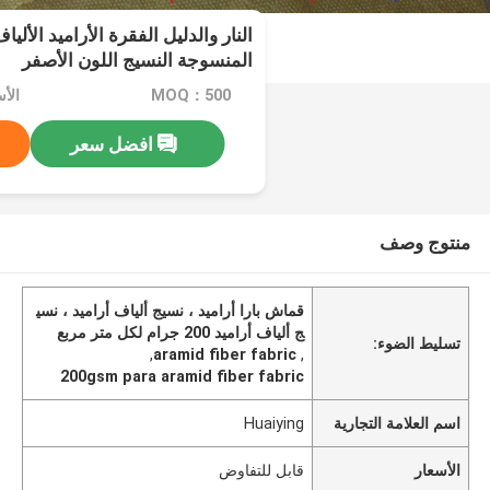
النار والدليل الفقرة الأراميد الأل
المنسوجة النسيج اللون الأصفر
MOQ：500
الأ
افضل سعر
منتوج وصف
قماش بارا أراميد ، نسيج ألياف أراميد ، نسي
ج ألياف أراميد 200 جرام لكل متر مربع
تسليط الضوء:
,
aramid fiber fabric
,
200gsm para aramid fiber fabric
اسم العلامة التجارية
Huaiying
الأسعار
قابل للتفاوض