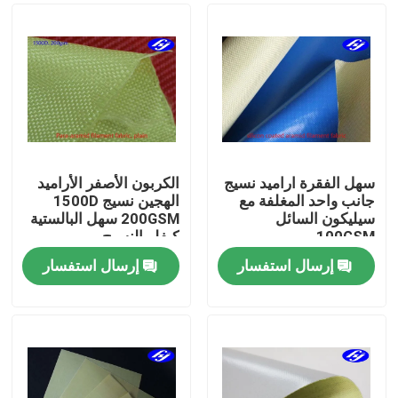
سهل الفقرة اراميد نسيج
الكربون الأصفر الأراميد
جانب واحد المغلفة مع
الهجين نسيج 1500D
سيليكون السائل
200GSM سهل البالستية
100GSM
كيفلر النسيج
إرسال استفسار
إرسال استفسار
منزل
المنتجات
أشرطة فيديو