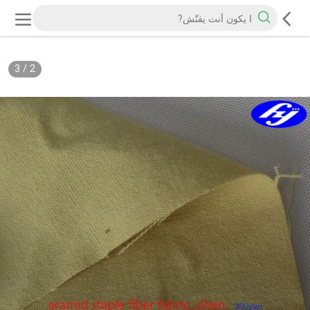
3
/
2