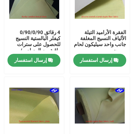
حول بنا
الفقرة الأراميد التيلة
4 رقائق 0/90/0/90
جولة في المعمل
الألياف النسيج المغلفة
كيفلر البالستية النسيج
جانب واحد سيليكون لحام
للحصول على سترات
روبوت
واقية من الرصاص /
ضبط الجودة
الدروع الواقية للبدن
إرسال استفسار
إرسال استفسار
اتصل بنا
أخبار
طلب اقتباس
نسيج الكربون أراميد