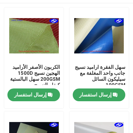
سهل الفقرة اراميد نسيج
الكربون الأصفر الأراميد
جانب واحد المغلفة مع
الهجين نسيج 1500D
سيليكون السائل
200GSM سهل البالستية
100GSM
كيفلر النسيج
منزل
إرسال استفسار
إرسال استفسار
المنتجات
أشرطة فيديو