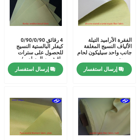
حول بنا
جولة في المعمل
الفقرة الأراميد التيلة
4 رقائق 0/90/0/90
الألياف النسيج المغلفة
كيفلر البالستية النسيج
جانب واحد سيليكون لحام
للحصول على سترات
ضبط الجودة
روبوت
واقية من الرصاص /
الدروع الواقية للبدن
إرسال استفسار
إرسال استفسار
اتصل بنا
أخبار
طلب اقتباس
نسيج الكربون أراميد