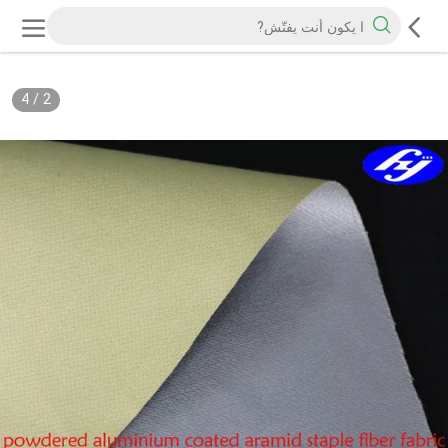
4
/
2