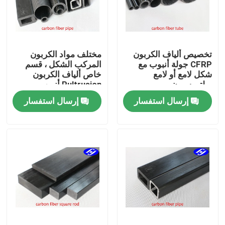
حول بنا
تخصيص ألياف الكربون
مختلف مواد الكربون
جولة في المعمل
CFRP جولة أنبوب مع
المركب الشكل ، قسم
شكل لامع أو لامع
خاص ألياف الكربون
بولتروسيون
Pultrusion أنبوب
ضبط الجودة
إرسال استفسار
إرسال استفسار
اتصل بنا
أخبار
طلب اقتباس
نسيج الكربون أراميد