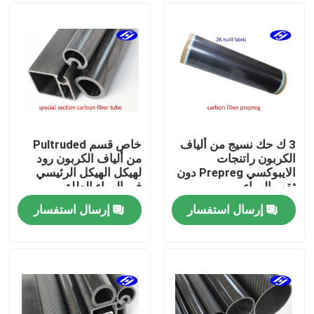
3 ك حك نسيج من ألياف
خاص قسم Pultruded
الكربون راتنجات
من ألياف الكربون رود
الايبوكسي Prepreg دون
لهيكل الهيكل الرئيسي
ثقب الهواء
في الهواء الطلق
إرسال استفسار
إرسال استفسار
منزل
المنتجات
أشرطة فيديو