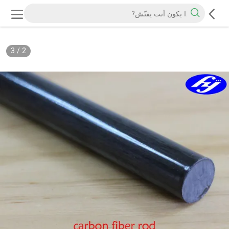
3
/
2