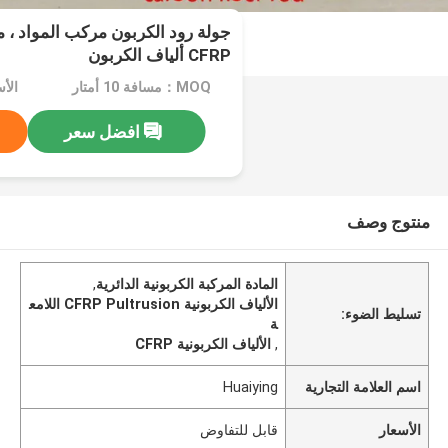
جولة رود الكربون مركب المواد ، م
CFRP ألياف الكربون
MOQ：مسافة 10 أمتار
الأ
افضل سعر
منتوج وصف
المادة المركبة الكربونية الدائرية
,
الألياف الكربونية CFRP Pultrusion اللامع
تسليط الضوء:
ة
,
الألياف الكربونية CFRP
اسم العلامة التجارية
Huaiying
الأسعار
قابل للتفاوض