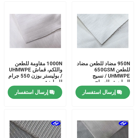
950N مضاد للطعن مضاد
1000N مقاومة للطعن
للطعن 650GSM
واللكم، قماش UHMWPE
UHMWPE / نسيج
/ بوليستر بوزن 550 جرام
البوليستر للسياج
للمبارزة
إرسال استفسار
إرسال استفسار
منزل
المنتجات
أشرطة فيديو