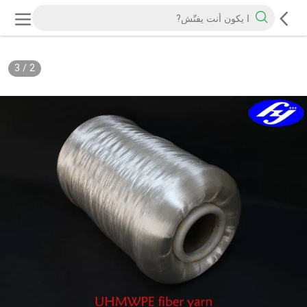
3
/
2