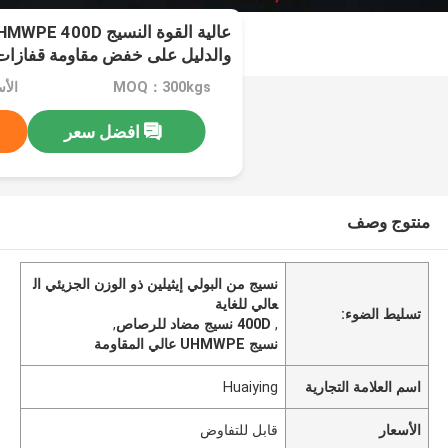
والدليل على خفض مقاومة قفازات
MOQ：300kgs
الأ
افضل سعر
منتوج وصف
نسيج من البولي إيثيلين ذو الوزن الجزيئي ال
عالي للغاية
تسليط الضوء:
,
400D نسيج مضاد للرصاص
,
نسيج UHMWPE عالي المقاومة
اسم العلامة التجارية
Huaiying
الأسعار
قابل للتفاوض