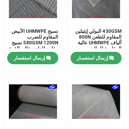
حول بنا
430GSM البولي إيثيلين
نسيج UHMWPE الأبيض
جولة في المعمل
المقاوم للطعن 800N
المقاوم للضرب
ألياف UHMWPE عالية
580GSM 1200N نسيج
المقاومة للملابس
مقاوم للطعن عالي القوة
ضبط الجودة
المبارزة
إرسال استفسار
إرسال استفسار
اتصل بنا
أخبار
طلب اقتباس
نسيج الكربون أراميد