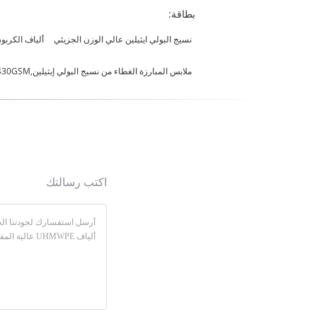
بطاقة:
نسيج البولي ايثيلين عالي الوزن الجزيئي
ألياف الكربون
ملابس المبارزة الغطاء من نسيج البولي إيثيلين,430GSM الألياف الكربونية من البولي إيثيلين المقاومة للطعن,800N الألياف الدينيمية عالية المقاومة
اكتب رسالتك