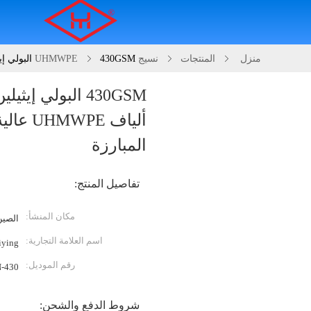
منزل
المنتجات
نسيج UHMWPE
430GSM البولي إيثيلين المقاوم للطعن 800N ألياف UHMWPE عالية المقاومة للملابس المبارزة
ألياف E
المبارزة
تفاصيل المنتج:
مكان المنشأ:
الصين
اسم العلامة التجارية:
iying
رقم الموديل:
-430
شروط الدفع والشحن: