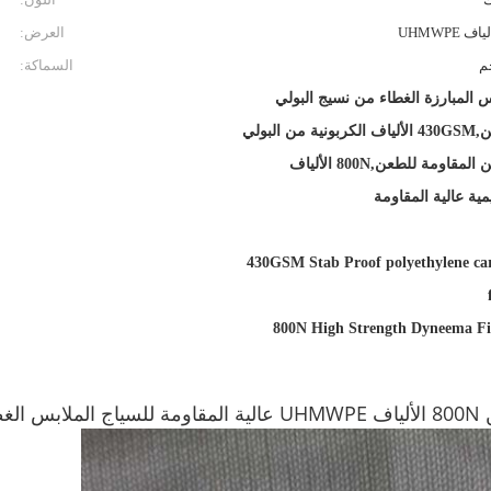
 UHMWPE
العرض:
السماكة:
 المبارزة الغطاء من نسيج البولي
إيثيلين,430GSM الألياف الكربونية من البولي
إيثيلين المقاومة للطعن,800N الألياف
يمية عالية المقاومة
430GSM Stab Proof polyethylene ca
800N High Strength Dyneema Fi