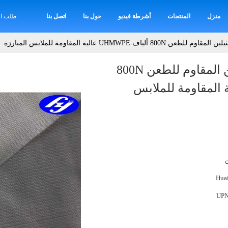
منزل
المنتجات
أشرطة فيديو
حول بنا
اتصل بنا
طلب اق
430GSM البولي إيثيلين المقاوم للطعن 800N
UHMWP عالية المقاومة للملابس
Hua
UPN