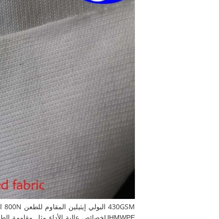
430GSM البولي إيثيلين المقاوم للطعن 800N الألياف UHMWPE عالية المقاومة للسياج الملابس الغطاء
UHMWPE
خصائص عالية الأداء مثل مقاومة ال