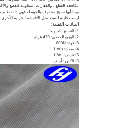
مكافحة القطع ، والقفازات المقاومة للقطع والأكم
وبما أنها نسيج محفوف بالخيوط، فهي ذات طابع 
ليست قابلة للتمدد مثل الأقمشة الخزلية الأخرى
البيانات التقنية:
1) النسيج: الخيوط
2) الوزن الوحدي: 430 غرام
3) قوة: 800N
4) سمك: 1.1mm
5) عرض: 1.8m
6) الكلور: أبيض