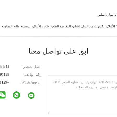
 البولي إيثيلين
ابق على تواصل معنا
اتصل شخص:
Rich Li
رقم الهاتف:
0086-13381591129
ال WhatsApp:
+8613381591129