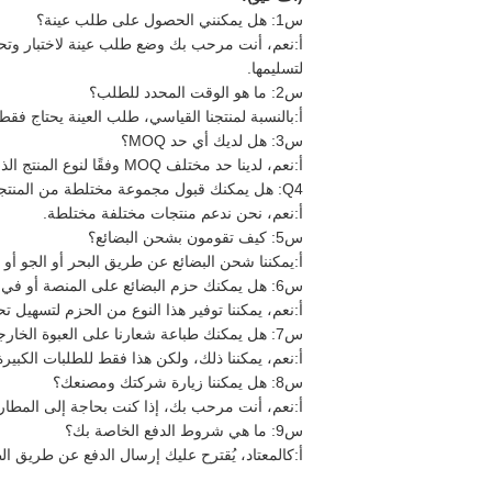
س1: هل يمكنني الحصول على طلب عينة؟
أ:
نعم، أنت مرحب بك وضع طلب عينة لاختبار وتحقق
لتسليمها.
س2: ما هو الوقت المحدد للطلب؟
أ:
بالنسبة لمنتجنا القياسي، طلب العينة يحتاج فقط 1-3 أيام، إنتاج الجماهيري يحتاج عادة 10-15 أيام ولكن هذا وفقا لكمية الط
س3: هل لديك أي حد MOQ؟
أ:
نعم، لدينا حد مختلف MOQ وفقًا لنوع المنتج الذي تريده، ولكن عادة ما تكون MOQ صغيرة.
Q4: هل يمكنك قبول مجموعة مختلطة من المنتجات المختلفة؟
أ:
نعم، نحن ندعم منتجات مختلفة مختلطة.
س5: كيف تقومون بشحن البضائع؟
أ:
يمكننا شحن البضائع عن طريق البحر أو الجو أو ال
س6: هل يمكنك حزم البضائع على المنصة أو في الصندوق؟
أ:
نعم، يمكننا توفير هذا النوع من الحزم لتسهيل ت
س7: هل يمكنك طباعة شعارنا على العبوة الخارجية؟
أ:
نعم، يمكننا ذلك، ولكن هذا فقط للطلبات الكبي
س8: هل يمكننا زيارة شركتك ومصنعك؟
أ:
نعم، أنت مرحب بك، إذا كنت بحاجة إلى المطار ا
س9: ما هي شروط الدفع الخاصة بك؟
أ:
كالمعتاد، يُقترح عليك إرسال الدفع عن طريق الطلب، 100٪ مقدماً للقيمة أقل من 5000 دولار، بالنسبة للطلب الأكبر، فهي 30٪ إيداع و 0