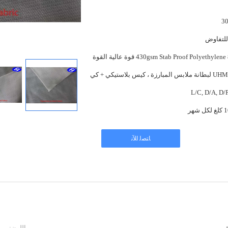
للتفاوض
430gsm Stab Proof Polyethylene 800n قوة عالية القوة
بارزة ، كيس بلاستيكي + كي
L/C, D/A, D/P
شهر
ﺎﺘﺼﻟ ﺍﻶﻧ
اللون: