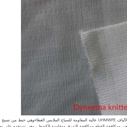
وهي خيط من نسيج البو
طعن ومكافحة القطع ومكافحة التمزق ومقاومة الكشط ، وهي تستخدم على نط