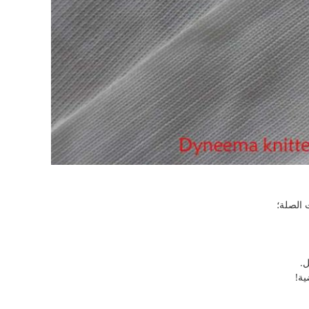
.
ية!