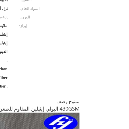
المواد الخام:
غزل ألياف
الوزن:
430 جم
إبراز:
ملابس
الدين
,
rbon
fiber
ber
,
منتوج وصف
430GSM البولي إيثيلين المقاوم للطعن 800N الألياف UHMWPE عالية المقاومة للسياج الملابس الغطاء