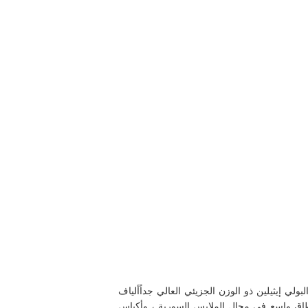
لي إيثيلين ذو الوزن الجزيئي العالي جداً
ألياف
اق واسع في مجال الملابس السورية ، وأكياس