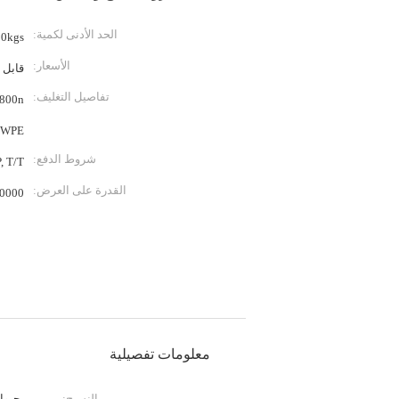
الحد الأدنى لكمية:
300kgs
الأسعار:
قابل 
تفاصيل التغليف:
UHMWPE لبطانة ملابس الم
شروط الدفع:
, T/T
القدرة على العرض:
10000 كلغ لكل 
معلومات تفصيلية
النسيج:
محبوك