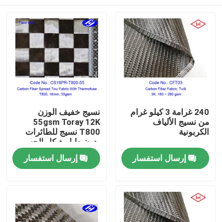
240 غرامة 3 كيلو غرام
نسيج خفيف الوزن
من نسيج الألياف
55gsm Toray 12K
الكربونية
T800 نسيج للطائرات
بدون طيار هيكل الجسم
سمك 0.07mm المواد
منزل
إرسال استفسار
إرسال استفسار
الخام خيط الكربون
المنتجات
أشرطة فيديو