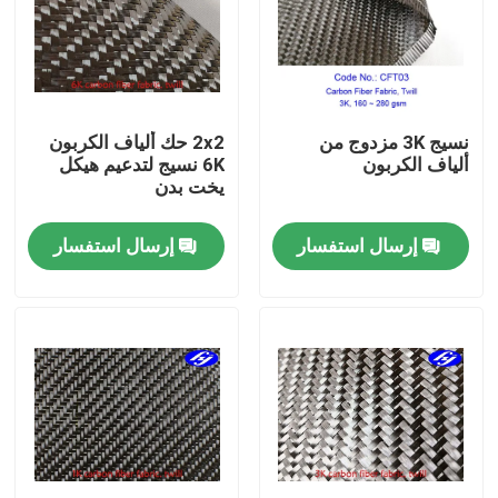
حول بنا
جولة في المعمل
نسيج 3K مزدوج من
2x2 حك ألياف الكربون
ألياف الكربون
6K نسيج لتدعيم هيكل
يخت بدن
ضبط الجودة
إرسال استفسار
إرسال استفسار
اتصل بنا
أخبار
طلب اقتباس
نسيج الكربون أراميد