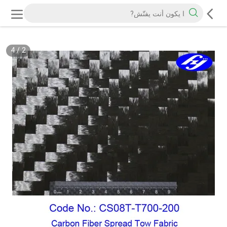
4
/
2