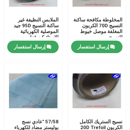
حول بنا
المخلوطة مكافحة ساكنة
الملابس النظيفة غير
النسيج 70D الكربون
ساكنة النسيج 95D جيد
المغلفة موصل خيوط
الموصلية الكهربائية
جولة في المعمل
للنسيج
الاستاتيكيه غزل
إرسال استفسار
إرسال استفسار
ضبط الجودة
اتصل بنا
أخبار
طلب اقتباس
نسيج الستريك الكامل
57/58 "عادي نسج
نسيج الكربون أراميد
الكربون 20D Trefoil
بوليستر مضاد للكهرباء