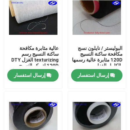
البوليستر / نايلون نسج
عالية مثابرة مكافحة
مكافحة ساكنة النسيج
ساكنة النسيج رسم
120D مثابرة عالية رسمها
texturizing الغزل DTY
بالكامل الغزل
120D لتريكو النسيج
إرسال استفسار
إرسال استفسار
منزل
المنتجات
أشرطة فيديو