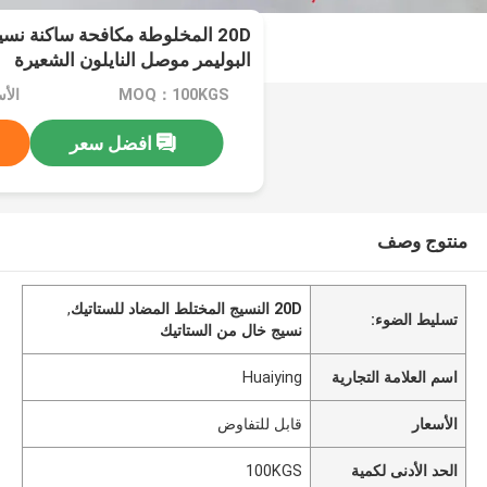
20D المخلوطة مكافحة ساكنة ن
البوليمر موصل النايلون الشعيرة
MOQ：100KGS
الأ
افضل سعر
منتوج وصف
20D النسيج المختلط المضاد للستاتيك
,
تسليط الضوء:
نسيج خال من الستاتيك
اسم العلامة التجارية
Huaiying
الأسعار
قابل للتفاوض
الحد الأدنى لكمية
100KGS