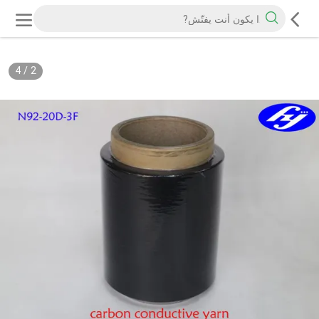
4
/
2