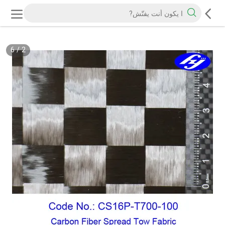
6
/
2