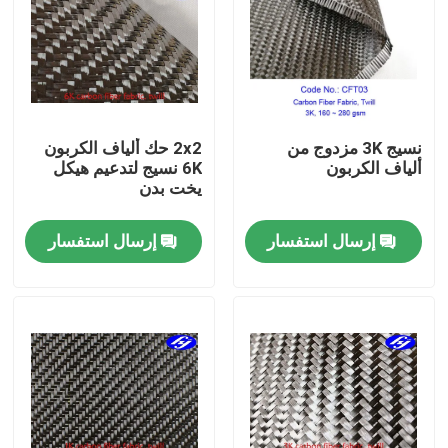
حول بنا
جولة في المعمل
نسيج 3K مزدوج من
2x2 حك ألياف الكربون
ألياف الكربون
6K نسيج لتدعيم هيكل
ضبط الجودة
يخت بدن
إرسال استفسار
إرسال استفسار
اتصل بنا
أخبار
طلب اقتباس
نسيج الكربون أراميد