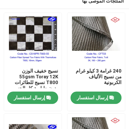
المنتجات الموصى بها
240 غرامة 3 كيلو غرام
نسيج خفيف الوزن
من نسيج الألياف
55gsm Toray 12K
الكربونية
T800 نسيج للطائرات
بدون طيار هيكل الجسم
منزل
سمك 0.07mm المواد
إرسال استفسار
إرسال استفسار
الخام خيط الكربون
المنتجات
أشرطة فيديو