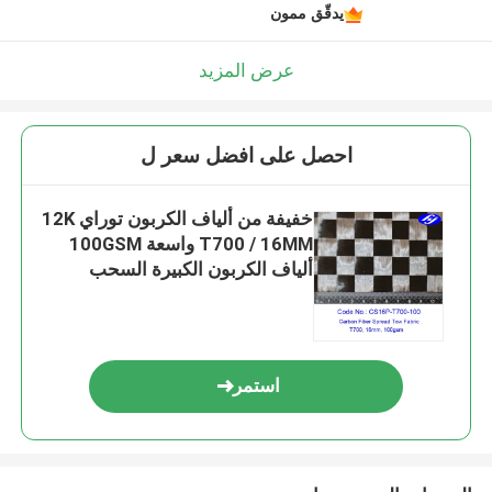
يدقّق ممون
عرض المزيد
احصل على افضل سعر ل
خفيفة من ألياف الكربون توراي 12K
T700 / 16MM واسعة 100GSM
ألياف الكربون الكبيرة السحب
استمر