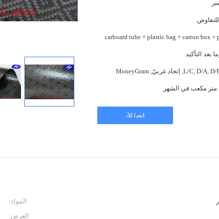
للتفاوض
carboard tube + plastic bag + carton box + 
L/C, D, إتحاد غربيّ, MoneyGram
ﺎﺘﺼﻟ ﺍﻶﻧ
ر
المواد:
العرض: