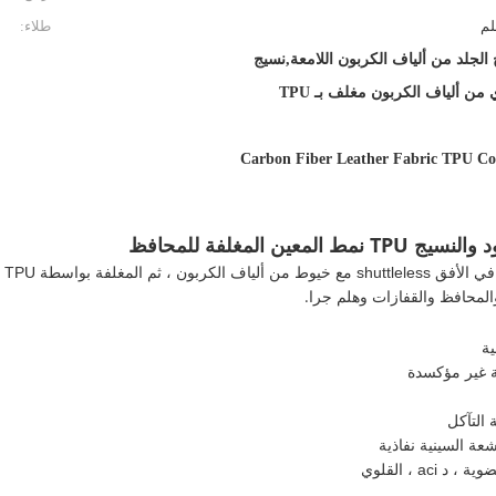
طلاء:
الجلد من ألياف الكربون اللامعة,نسيج
من ألياف الكربون مغلف بـ TPU
Carbon Fiber Leather Fabric TPU Co
ن المغلفة للمحافظ
آلة سكين على كلا الجانبين.
محافظ والقفازات وهلم جرا.
ية
 غير مؤكسدة
 التآكل
شعة السينية نفاذية
ضوية ،
د
aci
، القلوي