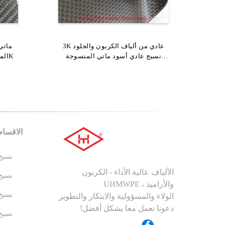
3K عادي من ألياف الكربون والجلود
البرتقالي البولي يوريثين نسيج جلدي
ماتي 
البرت
نسيج عادي أسود ماتي المنسوجة
لامع حك الكربون كيفلر الهجين نسيج
TPU المغلفة حك ألياف الكربون 3K
لامع 
للقفازات
الأراميد النسيج
الاقسام
نسيج 
الألياف عالية الأداء - الكربون
نسيج 
والأراميد ، UHMWPE
نسيج 
الولاء والمسؤولية والابتكار والتطوير
دعونا نعمل معا بشكل أفضل!
نسيج MWPE