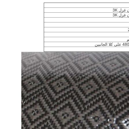
 غزل 3K
 غزل 3K
لجانبين