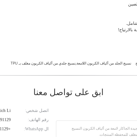
شامل.
 بالارتياح!
نسيج الجلد من ألياف الكربون اللامعة,نسيج جلدي من ألياف الكربون مغلف بـ TPU
ابق على تواصل معنا
اتصل شخص:
Rich Li
رقم الهاتف:
0086-13381591129
ال WhatsApp:
+8613381591129