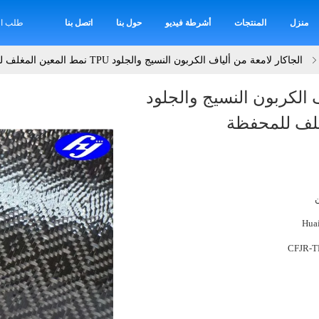
منزل
المنتجات
أشرطة فيديو
حول بنا
اتصل بنا
طلب اق
الجاكار لامعة من ألياف الكربون النسيج والجلود TPU نمط المعين المغلف للمحفظة
ف الكربون النسيج والجلود
Hua
CFJR-T