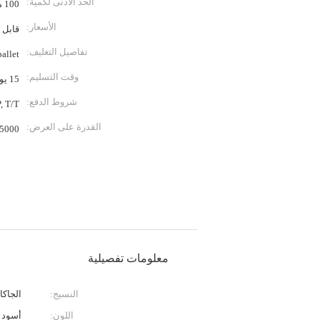
الحد الأدنى لكمية:
100 متر
الأسعار:
قابل 
تفاصيل التغليف:
pallet
وقت التسليم:
15 يوما بعد التأكيد
شروط الدفع:
/A, D/P, T/T
القدرة على العرض:
5000 متر مكعب في الشهر
معلومات تفصيلية
النسيج:
الجاكا
اللون:
أسود