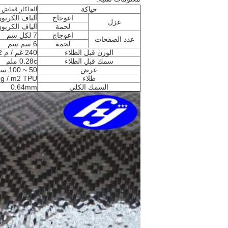
حياكة
الجاكار قماش
اعوجاج
ألياف الكربون
غزل
لحمة
ألياف الكربون
اعوجاج
7 لكل سم
عدد الصفحات
لحمة
6 سم سم
الوزن قبل الطلاء
240 غم / م 2
سمك قبل الطلاء
0.28c ملم
عرض
50 ~ 100 سم
طلاء
480g / m2 TPU على كلا ا
السمك الكلي
0.64mm