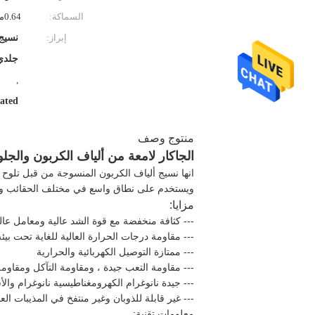
السماكة:
0.64ملم
إبراز:
نسيج 
جلدي 
,
ated
منتوج وصف
الجاكار لامعة من ألياف الكربون والجلود والنسيج TPU نمط المعي
انها نسيج ألياف الكربون المنسوجة من قبل تلوح في الأفق shuttleless مع خيوط من ألياف الكربون ، ثم المغلفة بواسطة 480g TPU بواسطة 
على نطاق واسع في مختلف الحقائب وال
ويستخدم
مزايا:
--- كثافة منخفضة مع قوة الشد عالية ومعامل عال
تحت بيئة
--- مقاومة درجات الحرارة العالية للغاية
--- ممتازة التوصيل الكهربائية والحرارية
--- مقاومة التعب جيدة ، ومقاومة التآكل ومقاومة
--- جيدة
نانوغرام
الكهرومغناطيسية
نانوغرام والأ
--- غير قابلة للذوبان وغير منتفخ في المذيبات الع
معلومات تقنية: