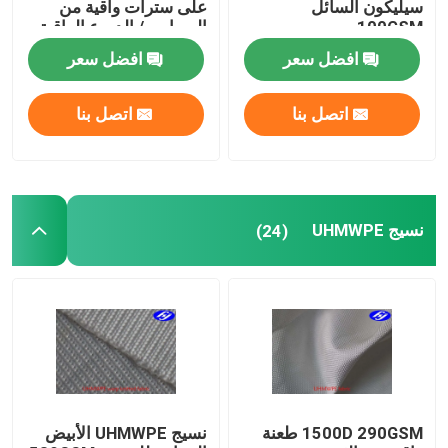
سيليكون السائل
على سترات واقية من
100GSM
الرصاص / الدروع الواقية
للبدن
افضل سعر
افضل سعر
اتصل بنا
اتصل بنا
نسيج UHMWPE
(24)
1500D 290GSM طعنة
نسيج UHMWPE الأبيض