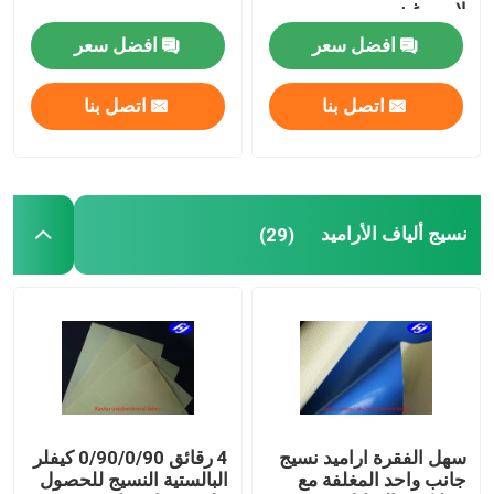
لامبورغيني
افضل سعر
افضل سعر
الأقمشة المركبة
اتصل بنا
اتصل بنا
أدوات الصناعة
نسيج ألياف الأراميد
(29)
سهل الفقرة اراميد نسيج
4 رقائق 0/90/0/90 كيفلر
جانب واحد المغلفة مع
البالستية النسيج للحصول