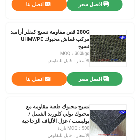
افضل سعر
اتصل بنا
280G قص مقاومة نسيج كيفلر أراميد
مركب قماش محبوك UHMWPE
نسيج
MOQ：300kgs
الأسعار：قابل للتفاوض
افضل سعر
اتصل بنا
نسيج محبوك طعنة مقاومة مع
محبوك بولي كلوريد الفينيل /
بوليست / غزل الألياف الزجاجية
المركبة
MOQ：500 ياردة
الأسعار：قابل للتفاوض