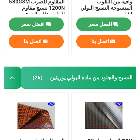
واقية من الثقوب
المقاوم للضرب 580GSM
المنسوجة النسيج البولي
1200N نسيج مقاوم
ايثيلين
للطعن عالي القوة
افضل سعر
افضل سعر
اتصل بنا
اتصل بنا
النسيج والجلود من مادة البولي يوريثين
(26)