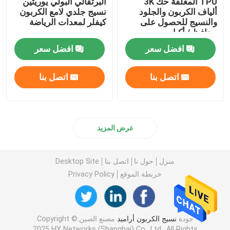
TPU المغلفة حك 3K
البرتقالي البولي يوريثين
ألياف الكربون والجلود
نسيج جلدي لامع الكربون
والنسيج للحصول على
كيفلر لمعدات الرياضة
محافظ / أكياس
افضل سعر
افضل سعر
اتصل بنا
اتصل بنا
عرض المزيد
منزل
حول نا
اتصل بنا
Desktop Site
خريطة الموقع
Privacy Policy
جودة
نسيج الكربون أراميد
مصنع الصين.Copyright ©
2025 HY Networks (Shanghai) Co., Ltd.. All Rights